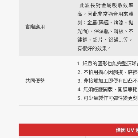
此波長對金屬吸收效率
高，因此非常適合用來雕
刻：金屬(陽極、烤漆、拋
實際應用
光面)、保溫瓶、鋼板、不
鏽鋼、鋁片、鋁罐…等，
有很好的效果。
1. 細緻的圖形也能完整清晰
2. 不怕用擔心因觸摸、磨
共同優勢
3. 非接觸加工即便有凹凸
4. 無須經歷開版、開膜等
5. 可少量製作可彈性變更
佳因 UV