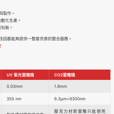
與製作。
自動化生產。
護包裝。
佳因都能夠提供一整套完善的整合服務。
?
UV 紫光雷雕機
CO2雷雕機
0.03mm
1.8mm
355 nm
9.3μm=9300nm
壓克力材質雷雕只能使用