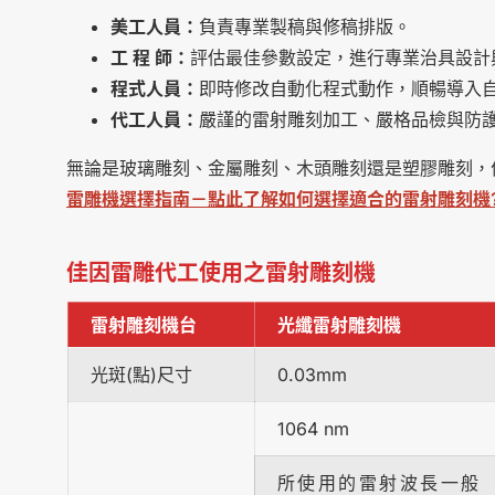
美工人員：
負責專業製稿與修稿排版。
工 程 師：
評估最佳參數設定，進行專業治具設計
程式人員：
即時修改自動化程式動作，順暢導入
代工人員：
嚴謹的雷射雕刻加工、嚴格品檢與防
無論是玻璃雕刻、金屬雕刻、木頭雕刻還是塑膠雕刻，
雷雕機選擇指南－點此了解如何選擇適合的雷射雕刻機
佳因雷雕代工使用之雷射雕刻機
雷射雕刻機台
光纖雷射雕刻機
光斑(點)尺寸
0.03mm
1064 nm
所使用的雷射波長一般