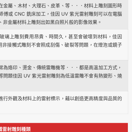
在金屬、木材、大理石、皮革、等．．．材料上雕刻圖形時
傅或 CNC 銑床加工，佳因 UV 紫光雷射雕刻可以在電腦
、非金屬材料上雕刻出如黑白照片般的影像效果。
玻璃上雕刻費用昂貴、時間久，甚至會破壞到材料，佳因
使用非接觸式雕刻不會照成刮傷、破裂等問題，在燈泡或鏡子
常為烙印、燙金、傳統雷雕機等．．．都是高溫加工方式，
等問題佳因 UV 紫光雷射雕刻為低溫雷雕不會有熱變形、燒
進行外觀及材料上的雷射標示，藉以創造更高精度與品質的
纖雷射雕刻種類