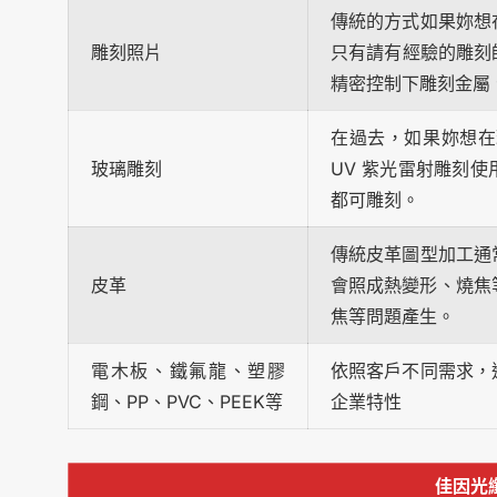
傳統的方式如果妳想
雕刻照片
只有請有經驗的雕刻師
精密控制下雕刻金屬
在過去，如果妳想在
玻璃雕刻
UV 紫光雷射雕刻
都可雕刻。
傳統皮革圖型加工通
皮革
會照成熱變形、燒焦
焦等問題產生。
電木板、鐵氟龍、塑膠
依照客戶不同需求，
鋼、PP、PVC、PEEK等
企業特性
佳因光