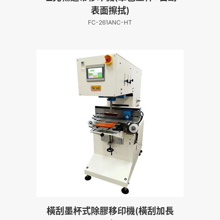
表面擦拭)
FC-261ANC-HT
橫刮墨杯式除膠移印機(橫刮加長