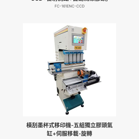
FC-161ENC-CCD
橫刮墨杯式移印機-五組獨立膠頭氣
缸+伺服移載-旋轉