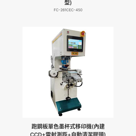
型)
FC-261CEC-450
跑鋼板單色墨杯式移印機(內建
CCD+雷射測距+自動清潔膠頭)