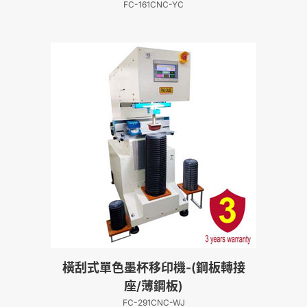
FC-161CNC-YC
橫刮式單色墨杯移印機-(鋼板轉接
座/薄鋼板)
FC-291CNC-WJ