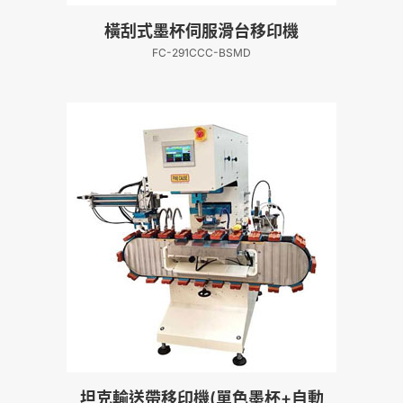
橫刮式墨杯伺服滑台移印機
FC-291CCC-BSMD
坦克輸送帶移印機(單色墨杯+自動