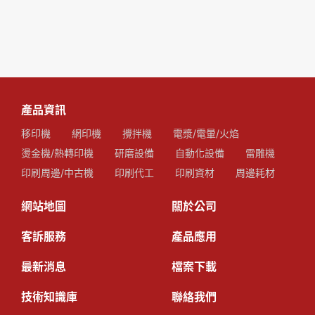
產品資訊
移印機
網印機
攪拌機
電漿/電暈/火焰
燙金機/熱轉印機
研磨設備
自動化設備
雷雕機
印刷周邊/中古機
印刷代工
印刷資材
周邊耗材
網站地圖
關於公司
客訴服務
產品應用
最新消息
檔案下載
技術知識庫
聯絡我們