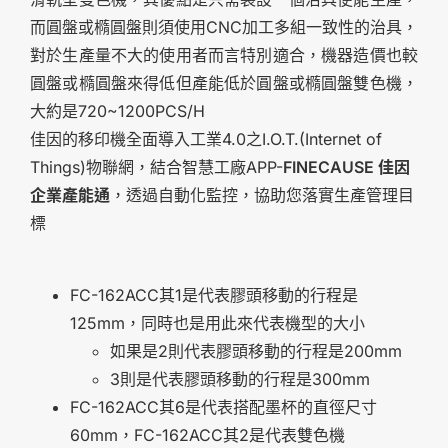
而圓盤或橢圓盤則須使用CNC加工多組一致性的治具，
對於生產量不大的使用者而言特別適合，機器造價也較
圓盤或橢圓盤來得低但產能低於圓盤或橢圓盤雙色機，
大約是720~1200PCS/H
佳因的
移印機
全面導入工業4.0之I.O.T.(Internet of
Things)物聯網，結合智慧工廠APP-
FINECAUSE 佳因
企業產能通
，透過自動化監控，協助您落實生產管理目
標
FC-162ACC其1是代表膠頭移動的行程是
125mm，同時也是用此來代表機型的大小
如果是2則代表膠頭移動的行程是200mm
3則是代表膠頭移動的行程是300mm
FC-162ACC其6是代表搭配墨杯的直徑尺寸
60mm，FC-162ACC其2是代表雙色機