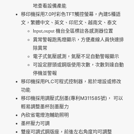
地查看設備產能
移印機採用7.0吋彩色TFT觸控螢幕，內建5種語
文，繁體中文、英文、印尼文、越南文、泰文
I
機台全區標註各感測器位置
nput,ouput
異常警報跑馬燈顯示，方便產線人員快速排
除異常
電子式氣壓感測，氣壓不足自動警報顯示
可設定膠頭或鋼版使用次數，次數到達自動
停機並警報
移印機採用PLC可程式控制器，易於增設或修改
功能
移印機採用調壓式刮墨(專利M311585號)， 可以
輕易調整墨杯刮墨壓力
內砍省電燈泡輔助照明
墨杯壓力可調
雙座可調式鋼版座，前後左右角度均可調整