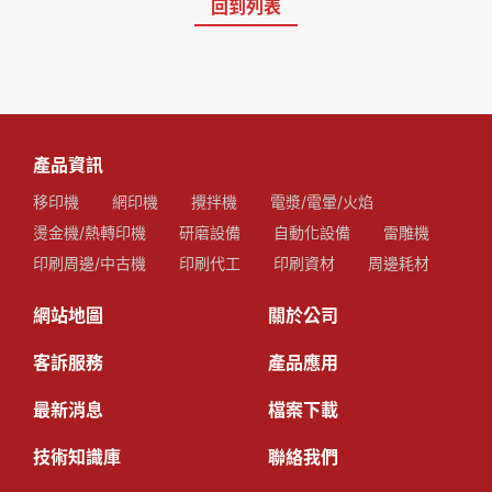
回到列表
產品資訊
移印機
網印機
攪拌機
電漿/電暈/火焰
燙金機/熱轉印機
研磨設備
自動化設備
雷雕機
印刷周邊/中古機
印刷代工
印刷資材
周邊耗材
網站地圖
關於公司
客訴服務
產品應用
最新消息
檔案下載
技術知識庫
聯絡我們