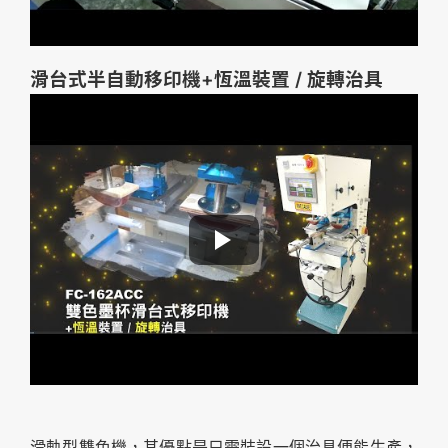
滑台式半自動移印機+恆溫裝置 / 旋轉治具
滑軌型雙色機，其優點是只需裝設一個治具便能生產，