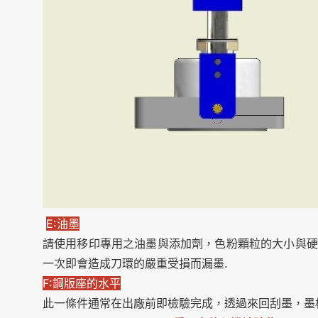
E:
油墨
請使用移印專用之油墨與添加劑，色粉顆粒的大小與硬
一次即會造成刀環的嚴重受損而漏墨.
F:鋼版座的水平
此一條件通常在出廠前即檢驗完成，透過來回刮墨，墨