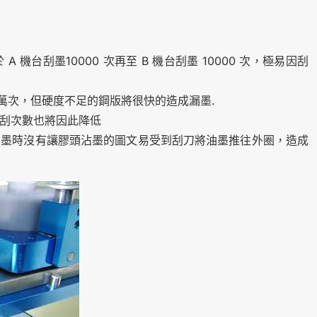
機台刮墨10000 次再至 B 機台刮墨 10000 次，極易因刮
0 萬次，但硬度不足的鋼版將很快的造成漏墨.
刮次數也將因此降低
次刮墨時沒有讓膠頭沾墨的圖文易受到刮刀將油墨推往外圈，造成