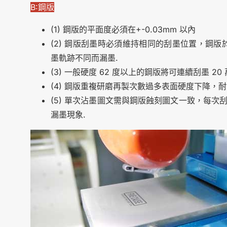
B:鋼版
(1)
鋼版的平面度必須在+-0.03mm 以內
(2)
鋼版刮墨時必須維持相同的刮墨位置，鋼版於 A 
墨軌跡不同而漏墨.
(3)
一般硬度 62 度以上的鋼版將可連續刮墨 2
(4)
鋼版重複研磨再製次數過多表面硬度下降，耐
(5) 單次沾墨圖文需與鋼版蝕刻圖文一致，每
漏墨現象.