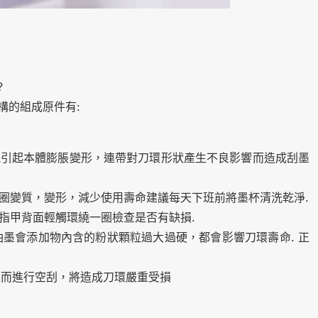
?
構的組成原件有:
能引起本體膨脹變形，連帶對刀環形狀產生不良影響而造成刮墨
膠圈變質，變形，減少使用壽命建議每天下班前將墨杯清洗乾淨.
用指甲背面輕觸環繞一圈檢查是否有缺損.
墨會添加物內含的粉狀顆粒過大過硬，都會影響刀環壽命. 正
墨而進行空刮，將造成刀環嚴重受損