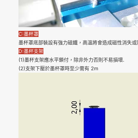
C:墨杯罩
墨杯罩底部裝設有強力磁鐵，高溫將會造成磁性消失或
D:墨杯支架
(1)墨杯支架應水平鎖付，除非外力否則不易損壞.
(2)支架下壓於墨杯罩時至少需有 2m