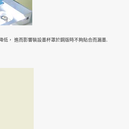
降低， 進而影響裝設墨杯罩於鋼版時不夠貼合而漏墨.